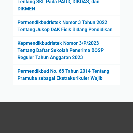
Tentang SKL Pada PAUD, DIKDAS, dan
DIKMEN
Permendikbudristek Nomor 3 Tahun 2022
Tentang Jukop DAK Fisik Bidang Pendidikan
Kepmendikbudristek Nomor 3/P/2023
Tentang Daftar Sekolah Penerima BOSP
Reguler Tahun Anggaran 2023
Permendikbud No. 63 Tahun 2014 Tentang
Pramuka sebagai Ekstrakurikuler Wajib