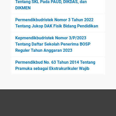
Tentang SKL Pada PAUD, DIKDAS, dan
DIKMEN
Permendikbudristek Nomor 3 Tahun 2022
Tentang Jukop DAK Fisik Bidang Pendidikan
Kepmendikbudristek Nomor 3/P/2023
Tentang Daftar Sekolah Penerima BOSP
Reguler Tahun Anggaran 2023
Permendikbud No. 63 Tahun 2014 Tentang
Pramuka sebagai Ekstrakurikuler Wajib