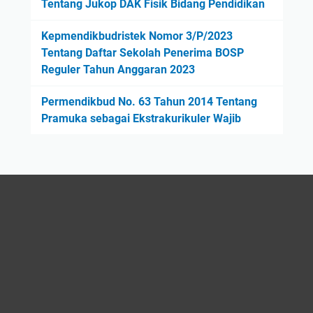
Tentang Jukop DAK Fisik Bidang Pendidikan
Kepmendikbudristek Nomor 3/P/2023
Tentang Daftar Sekolah Penerima BOSP
Reguler Tahun Anggaran 2023
Permendikbud No. 63 Tahun 2014 Tentang
Pramuka sebagai Ekstrakurikuler Wajib